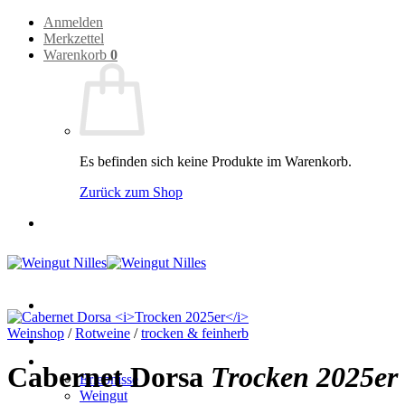
Zum
Anmelden
Inhalt
Merkzettel
springen
Warenkorb
0
Es befinden sich keine Produkte im Warenkorb.
Zurück zum Shop
Weinshop
/
Rotweine
/
trocken & feinherb
Home
Weingut
Cabernet Dorsa
Trocken 2025er
Erlebnisse
Weingut