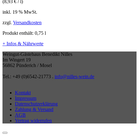
(
8,93
€
/
l
)
inkl. 19 % MwSt.
zzgl.
Versandkosten
Produkt enthält: 0,75
l
+ Infos & Nährwerte
Weingut-Gästehaus Benedikt Nilles
Im Wingert 19
56862 Pünderich / Mosel
Tel.: +49 (0)6542-21773 .
info@nilles-wein.de
Kontakt
Impressum
Datenschutzerklärung
Zahlung & Versand
AGB
Vertrag widerrufen