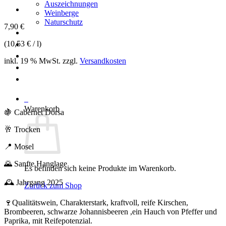
Auszeichnungen
Weinberge
Naturschutz
7,90
€
Weinshop
(
10,53
€
/
l
)
Urlaub
Bildergalerie
inkl. 19 % MwSt.
zzgl.
Versandkosten
News
Kontakt
0
Warenkorb
🍇 Cabernet Dorsa
🥂 Trocken
📍 Mosel
🌄 Sanfte Hanglage
Es befinden sich keine Produkte im Warenkorb.
🕰️ Jahrgang 2025
Zurück zum Shop
🍷Qualitätswein, Charakterstark, kraftvoll, reife Kirschen,
Brombeeren, schwarze Johannisbeeren ,ein Hauch von Pfeffer und
Paprika, mit Reifepotenzial.