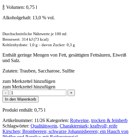
🍾 Volumen: 0,75 l
Alkoholgehalt: 13,0 % vol.
Durchschnittliche Nährwerte je 100 ml:
Brennwert: 314 kJ (73 kcal)
Kohlenhydrate: 1,0 g – davon Zucker: 0,3 g
Enthält geringe Mengen von Fett, gesättigten Fettsäuren, Eiweiß
und Salz.
Zutaten: Trauben, Saccharose, Sulfite
zum Merkzettel hinzufügen
zum Merkzettel hinzufügen
Cabernet
Dorsa
In den Warenkorb
Trocken
2025er
Produkt enthält: 0,75
l
Menge
Artikelnummer:
11/26
Kategorien:
Rotweine
,
trocken & feinherb
Schlagwörter:
Qualitätswein
,
Charakterstark; kraftvoll; reife
Kirschen; Brombeeren; schwarze Johannisbeeren; ein Hauch von
Pfeffer und Paprika; mit Reifepotenzial.