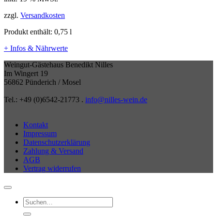
zzgl.
Versandkosten
Produkt enthält: 0,75
l
+ Infos & Nährwerte
Weingut-Gästehaus Benedikt Nilles
Im Wingert 19
56862 Pünderich / Mosel
Tel.: +49 (0)6542-21773 .
info@nilles-wein.de
Kontakt
Impressum
Datenschutzerklärung
Zahlung & Versand
AGB
Vertrag widerrufen
Suchen
nach: