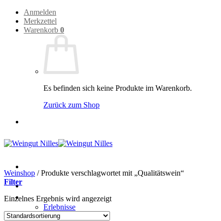
Zum
Anmelden
Inhalt
Merkzettel
springen
Warenkorb
0
Es befinden sich keine Produkte im Warenkorb.
Zurück zum Shop
Weinshop
/
Produkte verschlagwortet mit „Qualitätswein“
Filter
Home
Weingut
Einzelnes Ergebnis wird angezeigt
Erlebnisse
Weingut