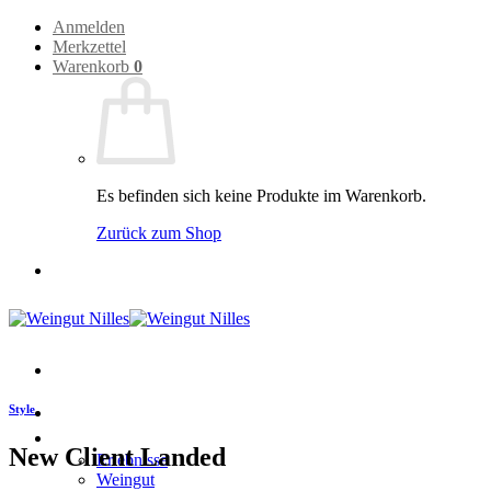
Zum
Anmelden
Inhalt
Merkzettel
springen
Warenkorb
0
Es befinden sich keine Produkte im Warenkorb.
Zurück zum Shop
Style
Home
Weingut
New Client Landed
Erlebnisse
Weingut