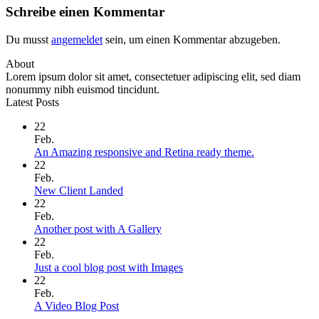
Schreibe einen Kommentar
Du musst
angemeldet
sein, um einen Kommentar abzugeben.
About
Lorem ipsum dolor sit amet, consectetuer adipiscing elit, sed diam
nonummy nibh euismod tincidunt.
Latest Posts
22
Feb.
Keine
An Amazing responsive and Retina ready theme.
Kommentare
22
zu
Feb.
An
Keine
New Client Landed
Amazing
Kommentare
22
zu
responsive
Feb.
New
and
Keine
Another post with A Gallery
Client
Retina
Kommentare
22
Landed
zu
ready
Feb.
Another
theme.
Keine
Just a cool blog post with Images
post
Kommentare
22
with
zu
Feb.
A
Just
Keine
A Video Blog Post
Gallery
a
Kommentare