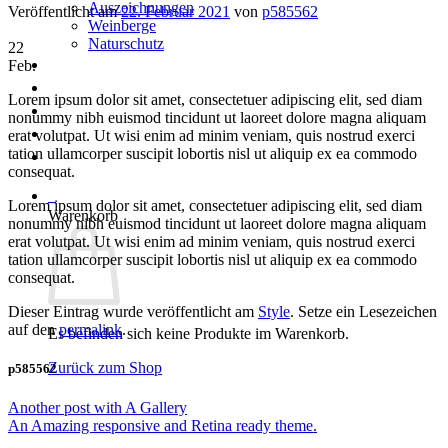
Auszeichnungen
Veröffentlicht am
22. Februar 2021
von
p585562
Weinberge
Naturschutz
22
Weinshop
Feb.
Urlaub
Lorem ipsum dolor sit amet, consectetuer adipiscing elit, sed diam
Bildergalerie
nonummy nibh euismod tincidunt ut laoreet dolore magna aliquam
News
erat volutpat. Ut wisi enim ad minim veniam, quis nostrud exerci
tation ullamcorper suscipit lobortis nisl ut aliquip ex ea commodo
Kontakt
consequat.
0
Lorem ipsum dolor sit amet, consectetuer adipiscing elit, sed diam
Warenkorb
nonummy nibh euismod tincidunt ut laoreet dolore magna aliquam
erat volutpat. Ut wisi enim ad minim veniam, quis nostrud exerci
tation ullamcorper suscipit lobortis nisl ut aliquip ex ea commodo
consequat.
Dieser Eintrag wurde veröffentlicht am
Style
. Setze ein Lesezeichen
auf den
permalink
.
Es befinden sich keine Produkte im Warenkorb.
Zurück zum Shop
p585562
Another post with A Gallery
An Amazing responsive and Retina ready theme.