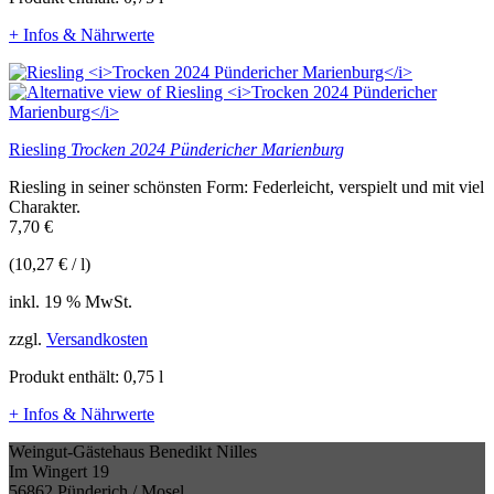
+ Infos & Nährwerte
Riesling
Trocken 2024 Pündericher Marienburg
Riesling in seiner schönsten Form: Federleicht, verspielt und mit viel
Charakter.
7,70
€
(
10,27
€
/
l
)
inkl. 19 % MwSt.
zzgl.
Versandkosten
Produkt enthält: 0,75
l
+ Infos & Nährwerte
Weingut-Gästehaus Benedikt Nilles
Im Wingert 19
56862 Pünderich / Mosel