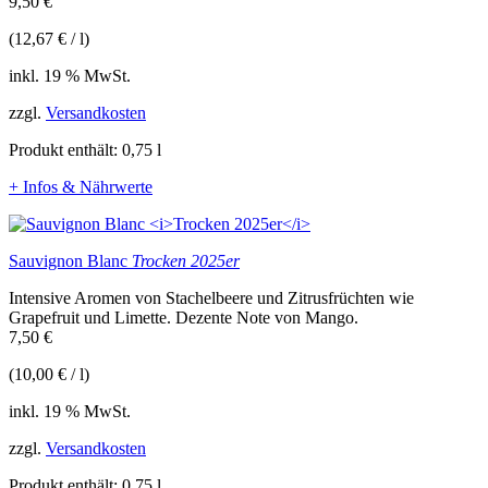
9,50
€
(
12,67
€
/
l
)
inkl. 19 % MwSt.
zzgl.
Versandkosten
Produkt enthält: 0,75
l
+ Infos & Nährwerte
Sauvignon Blanc
Trocken 2025er
Intensive Aromen von Stachelbeere und Zitrusfrüchten wie
Grapefruit und Limette. Dezente Note von Mango.
7,50
€
(
10,00
€
/
l
)
inkl. 19 % MwSt.
zzgl.
Versandkosten
Produkt enthält: 0,75
l