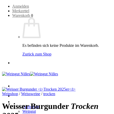
Zum
Anmelden
Inhalt
Merkzettel
springen
Warenkorb
0
Es befinden sich keine Produkte im Warenkorb.
Zurück zum Shop
Weinshop
/
Weissweine
/
trocken
Home
Weingut
Weisser Burgunder
Trocken
Erlebnisse
Weingut