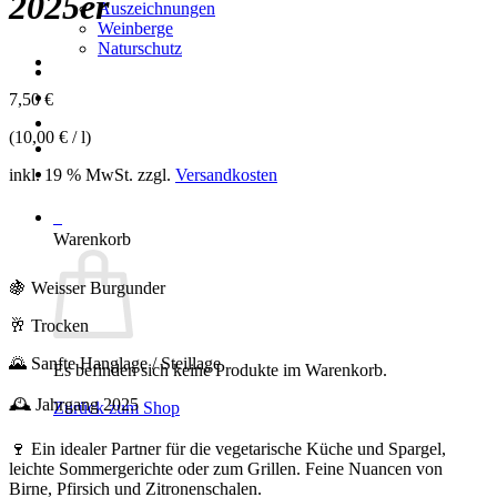
2025er
Auszeichnungen
Weinberge
Naturschutz
Weinshop
Urlaub
7,50
€
Bildergalerie
(
10,00
€
/
l
)
News
Kontakt
inkl. 19 % MwSt.
zzgl.
Versandkosten
0
Warenkorb
🍇 Weisser Burgunder
🥂 Trocken
🌄 Sanfte Hanglage / Steillage
Es befinden sich keine Produkte im Warenkorb.
🕰️ Jahrgang 2025
Zurück zum Shop
🍷 Ein idealer Partner für die vegetarische Küche und Spargel,
leichte Sommergerichte oder zum Grillen. Feine Nuancen von
Birne, Pfirsich und Zitronenschalen.