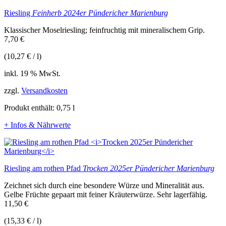
Riesling
Feinherb 2024er Pündericher Marienburg
Klassischer Moselriesling; feinfruchtig mit mineralischem Grip.
7,70
€
(
10,27
€
/
l
)
inkl. 19 % MwSt.
zzgl.
Versandkosten
Produkt enthält: 0,75
l
+ Infos & Nährwerte
Riesling am rothen Pfad
Trocken 2025er Pündericher Marienburg
Zeichnet sich durch eine besondere Würze und Mineralität aus.
Gelbe Früchte gepaart mit feiner Kräuterwürze. Sehr lagerfähig.
11,50
€
(
15,33
€
/
l
)