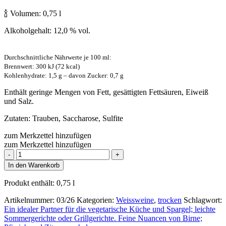
🍾 Volumen: 0,75 l
Alkoholgehalt: 12,0 % vol.
Durchschnittliche Nährwerte je 100 ml:
Brennwert: 300 kJ (72 kcal)
Kohlenhydrate: 1,5 g – davon Zucker: 0,7 g
Enthält geringe Mengen von Fett, gesättigten Fettsäuren, Eiweiß
und Salz.
Zutaten: Trauben, Saccharose, Sulfite
zum Merkzettel hinzufügen
zum Merkzettel hinzufügen
Weisser
Burgunder
In den Warenkorb
Trocken
2025er
Produkt enthält: 0,75
l
Menge
Artikelnummer:
03/26
Kategorien:
Weissweine
,
trocken
Schlagwort:
Ein idealer Partner für die vegetarische Küche und Spargel; leichte
Sommergerichte oder Grillgerichte. Feine Nuancen von Birne;