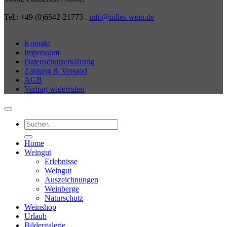
Tel.: +49 (0)6542-21773 .
info@nilles-wein.de
Kontakt
Impressum
Datenschutzerklärung
Zahlung & Versand
AGB
Vertrag widerrufen
Suchen
nach:
Home
Weingut
Erlebnisse
Weingut
Auszeichnungen
Weinberge
Naturschutz
Weinshop
Urlaub
Bildergalerie