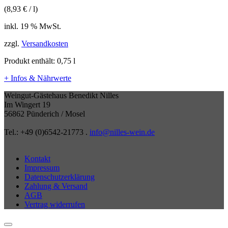
(
8,93
€
/
l
)
inkl. 19 % MwSt.
zzgl.
Versandkosten
Produkt enthält: 0,75
l
+ Infos & Nährwerte
Weingut-Gästehaus Benedikt Nilles
Im Wingert 19
56862 Pünderich / Mosel
Tel.: +49 (0)6542-21773 .
info@nilles-wein.de
Kontakt
Impressum
Datenschutzerklärung
Zahlung & Versand
AGB
Vertrag widerrufen