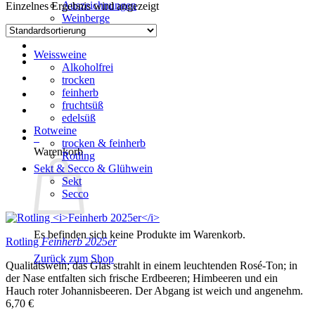
Auszeichnungen
Einzelnes Ergebnis wird angezeigt
Weinberge
Naturschutz
Weinshop
Weissweine
Urlaub
Alkoholfrei
Bildergalerie
trocken
feinherb
News
fruchtsüß
Kontakt
edelsüß
Rotweine
0
trocken & feinherb
Warenkorb
Rotling
Sekt & Secco & Glühwein
Sekt
Secco
Es befinden sich keine Produkte im Warenkorb.
Rotling
Feinherb 2025er
Zurück zum Shop
Qualitätswein; das Glas strahlt in einem leuchtenden Rosé-Ton; in
der Nase entfalten sich frische Erdbeeren; Himbeeren und ein
Hauch roter Johannisbeeren. Der Abgang ist weich und angenehm.
6,70
€