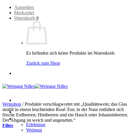
Zum
Anmelden
Inhalt
Merkzettel
springen
Warenkorb
0
Es befinden sich keine Produkte im Warenkorb.
Zurück zum Shop
Weinshop
/
Produkte verschlagwortet mit „Qualitätswein; das Glas
strahlt in einem leuchtenden Rosé-Ton; in der Nase entfalten sich
Home
frische Erdbeeren; Himbeeren und ein Hauch roter Johannisbeeren.
Weingut
Der Abgang ist weich und angenehm.“
Erlebnisse
Filter
Weingut